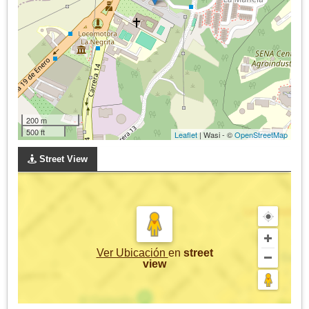
200 m
500 ft
Leaflet
| Wasi - ©
OpenStreetMap
Street View
Ver Ubicación
en
street
view