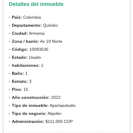
Detalles del inmueble
País:
Colombia
Departamento:
Quindío
Ciudad:
Armenia
Zona / barrio:
Av 19 Norte
Código:
10093536
Estado:
Usado
habitaciones:
1
Baño:
1
Estrato:
3
Piso:
15
Año construcción:
2022
Tipo de inmueble:
Apartaestudio
Tipo de negocio:
Alquiler
Administración:
$111.000 COP