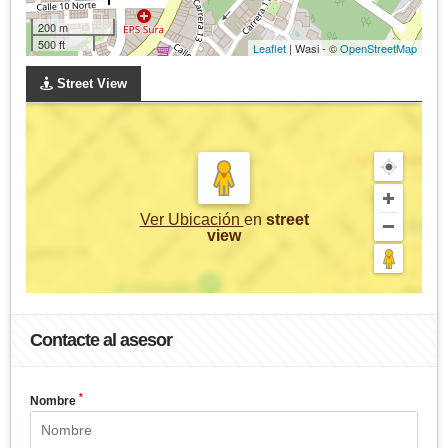
200 m
500 ft
Leaflet
| Wasi - ©
OpenStreetMap
Street View
Ver Ubicación
en
street
view
Contacte al asesor
*
Nombre