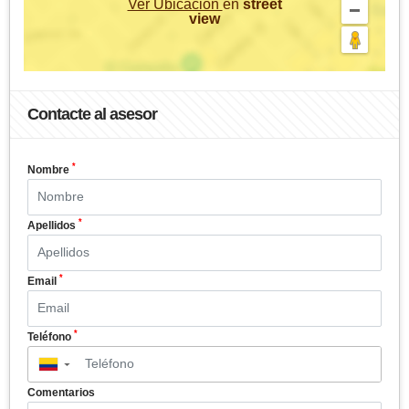
Ver Ubicación
en
street
view
Contacte al asesor
*
Nombre
*
Apellidos
*
Email
*
Teléfono
▼
Comentarios