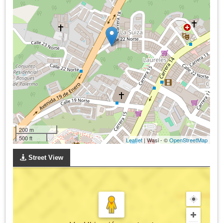
200 m
500 ft
Leaflet
| Wasi - ©
OpenStreetMap
Street View