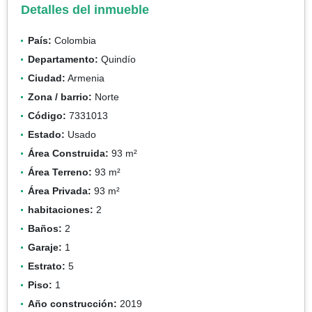
Detalles del inmueble
País:
Colombia
Departamento:
Quindío
Ciudad:
Armenia
Zona / barrio:
Norte
Código:
7331013
Estado:
Usado
Área Construida:
93 m²
Área Terreno:
93 m²
Área Privada:
93 m²
habitaciones:
2
Baños:
2
Garaje:
1
Estrato:
5
Piso:
1
Año construcción:
2019