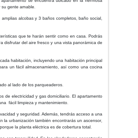
e apartamento se encuentra ubicado en la hermosa
y su gente amable.
 amplias alcobas y 3 baños completos, baño social,
terísticas que te harán sentir como en casa. Podrás
 disfrutar del aire fresco y una vista panorámica de
ada habitación, incluyendo una habitación principal
 para un fácil almacenamiento, así como una cocina
do al lado de los parqueaderos.
s de electricidad y gas domiciliario. El apartamento
na fácil limpieza y mantenimiento.
rivacidad y seguridad. Además, tendrás acceso a una
En la urbanización también encontrarás un ascensor,
rque la planta elèctrica es de cobertura total.