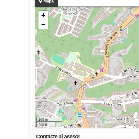
Mapa
+
−
200 m
500 ft
Contacte al asesor