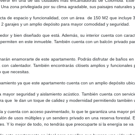
nvertir en una de las ciudades más encantadoras de Colombia. Est
Una zona privilegiada por su clima agradable, sus paisajes naturales 
ecta de espacio y funcionalidad, con un área de 150 M2 que incluye 3
 2 garajes y un amplio depósito para mayor comodidad y seguridad.
gedor y bien diseñado que está. Además, su interior cuenta con carac
permiten en este inmueble. También cuenta con un balcón privado para
arán enamorarte de este apartamento. Podrás disfrutar de baños en c
 con calentador. También encontrarás clósets amplios y funcionales
o que necesitas.
amiento ya que este apartamento cuenta con un amplio depósito ubica
da mayor seguridad y aislamiento acústico. También cuenta con servicio
a que le dan un toque de calidez y modernidad permitiendo tambièn u
da y cuenta con acceso pavimentado, lo que te garantiza una mayor p
alón de usos múltiples y un sendero privado en una reserva forestal. 
. Y lo mejor de todo, no tendràs que preocuparte si la energìa se va po