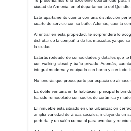
Te presentamos una excelente oportunidad para i
ciudad de Armenia, en el departamento del Quindío. 
Este apartamento cuenta con una distribución perf
cuarto de servicio con su baño. Además, cuenta con
Al entrar en esta propiedad, te sorprenderá lo aco
disfrutar de la compañía de tus mascotas ya que se 
la ciudad.
Estarás rodeado de comodidades y detalles que te h
con walking closet y baño privado. Además, cuenta
integral moderna y equipada con horno y con todo l
No tendrás que preocuparte por espacio de almacen
La doble ventana en la habitación principal le brin
ha sido remodelado con suelos de cerámica y mader
El inmueble está situado en una urbanización cerra
amplia variedad de áreas sociales, incluyendo un s
portería y un salón comunal para eventos y reuniones