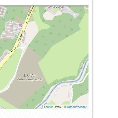
Leaflet
| Wasi - ©
OpenStreetMap