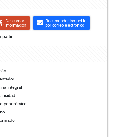
Descargar
Recomendar inmueble
información
por correo electrónico
partir
cón
entador
ina integral
ctricidad
ta panorámica
rno
formado