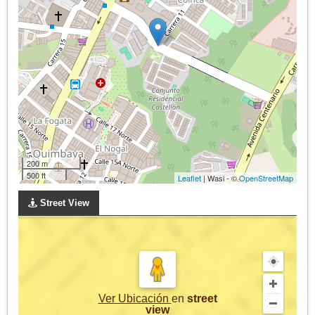
200 m
500 ft
Leaflet
| Wasi - ©
OpenStreetMap
Street View
Ver Ubicación
en
street
view