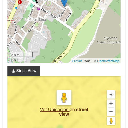
200 m
500 ft
Leaflet
| Wasi - ©
OpenStreetMap
Street View
Ver Ubicación
en
street
view