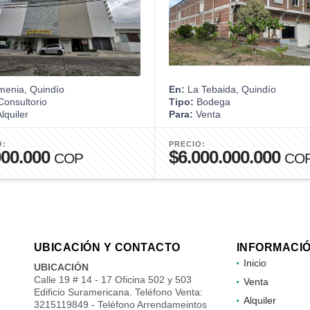
menia, Quindío
En:
La Tebaida, Quindío
onsultorio
Tipo:
Bodega
lquiler
Para:
Venta
O:
PRECIO:
000.000
$6.000.000.000
COP
CO
UBICACIÓN Y CONTACTO
INFORMACI
Inicio
UBICACIÓN
Calle 19 # 14 - 17 Oficina 502 y 503
Venta
Edificio Suramericana. Teléfono Venta:
Alquiler
3215119849 - Teléfono Arrendameintos