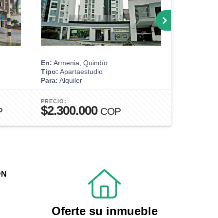
En:
Armenia, Quindío
En:
Armenia
Tipo:
Apartaestudio
Tipo:
Apart
Para:
Alquiler
Para:
Alquil
PRECIO:
PRECIO:
$2.300.000
$3.000
P
COP
ÓN
Oferte su inmueble