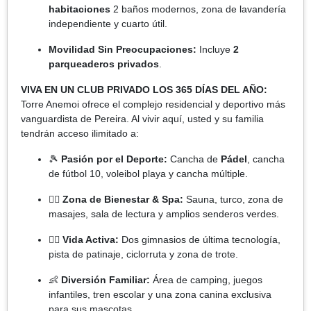
habitaciones
2 baños modernos, zona de lavandería
independiente y cuarto útil.
Movilidad Sin Preocupaciones:
Incluye
2
parqueaderos privados
.
VIVA EN UN CLUB PRIVADO LOS 365 DÍAS DEL AÑO:
Torre Anemoi ofrece el complejo residencial y deportivo más
vanguardista de Pereira. Al vivir aquí, usted y su familia
tendrán acceso ilimitado a:
🎾
Pasión por el Deporte:
Cancha de
Pádel
, cancha
de fútbol 10, voleibol playa y cancha múltiple.
🧘‍♂️
Zona de Bienestar & Spa:
Sauna, turco, zona de
masajes, sala de lectura y amplios senderos verdes.
🏃‍♂️
Vida Activa:
Dos gimnasios de última tecnología,
pista de patinaje, ciclorruta y zona de trote.
👶
Diversión Familiar:
Área de camping, juegos
infantiles, tren escolar y una zona canina exclusiva
para sus mascotas.