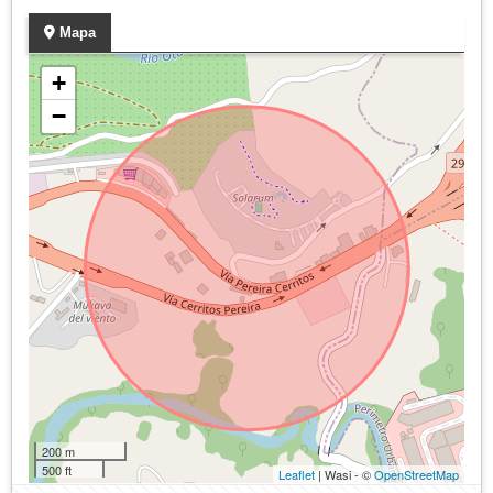
Mapa
+
−
200 m
500 ft
Leaflet
| Wasi - ©
OpenStreetMap