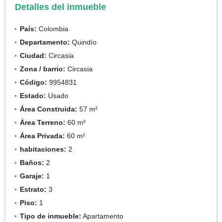
Detalles del inmueble
País:
Colombia
Departamento:
Quindío
Ciudad:
Circasia
Zona / barrio:
Circasia
Código:
9954831
Estado:
Usado
Área Construida:
57 m²
Área Terreno:
60 m²
Área Privada:
60 m²
habitaciones:
2
Baños:
2
Garaje:
1
Estrato:
3
Piso:
1
Tipo de inmueble:
Apartamento