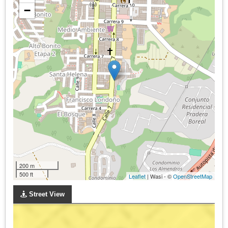
−
200 m
500 ft
Leaflet
| Wasi - ©
OpenStreetMap
Street View