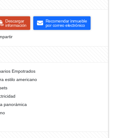
Descargar
Recomendar inmueble
información
por correo electrónico
partir
arios Empotrados
ra estilo americano
sets
ctricidad
ta panorámica
rno