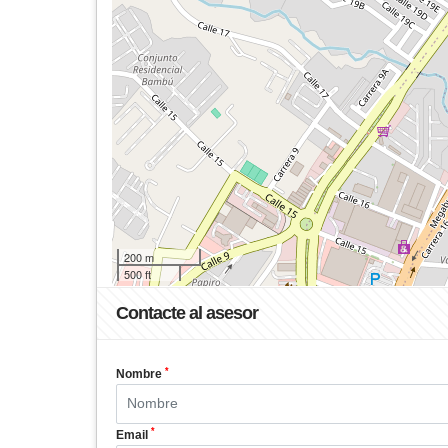
200 m
500 ft
Contacte al asesor
*
Nombre
*
Email