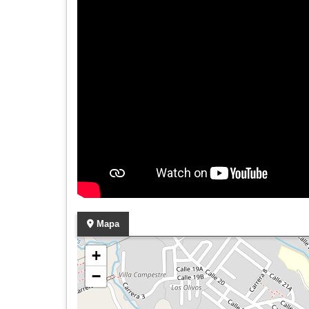
Mapa
+
−