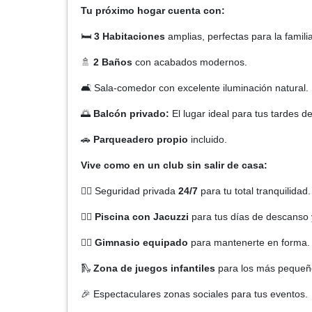
Tu próximo hogar cuenta con:
🛏️
3 Habitaciones
amplias, perfectas para la famili
🚿
2 Baños
con acabados modernos.
🛋️ Sala-comedor con excelente iluminación natural.
🌅
Balcón privado:
El lugar ideal para tus tardes de
🚗
Parqueadero propio
incluido.
Vive como en un club sin salir de casa:
👮‍♂️ Seguridad privada
24/7
para tu total tranquilidad.
🏊‍♂️
Piscina con Jacuzzi
para tus días de descanso y
🏋️‍♂️
Gimnasio equipado
para mantenerte en forma.
🛝
Zona de juegos infantiles
para los más pequeñ
🎉 Espectaculares zonas sociales para tus eventos.