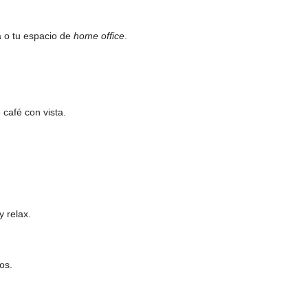
a o tu espacio de
home office
.
 café con vista.
 relax.
os.