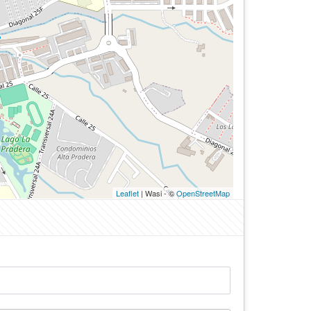
Leaflet
| Wasi - ©
OpenStreetMap