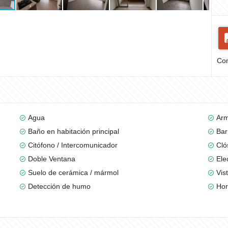
Com
Agua
Arm
Baño en habitación principal
Bar
Citófono / Intercomunicador
Cló
Doble Ventana
Ele
Suelo de cerámica / mármol
Vis
Detección de humo
Ho