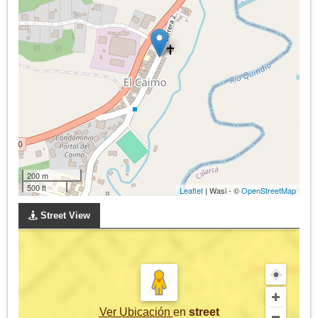
200 m
500 ft
Leaflet
| Wasi - ©
OpenStreetMap
Street View
Ver Ubicación
en
street