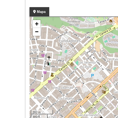
Mapa
+
−
200 m
500 ft