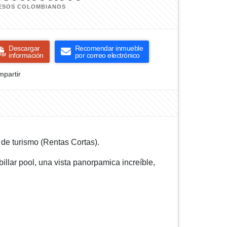
ESOS COLOMBIANOS
Descargar
Recomendar inmueble
información
por correo electrónico
partir
de turismo (Rentas Cortas).
billar pool, una vista panorpamica increíble,