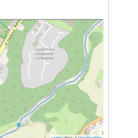
Leaflet
| Wasi - ©
OpenStreetMap