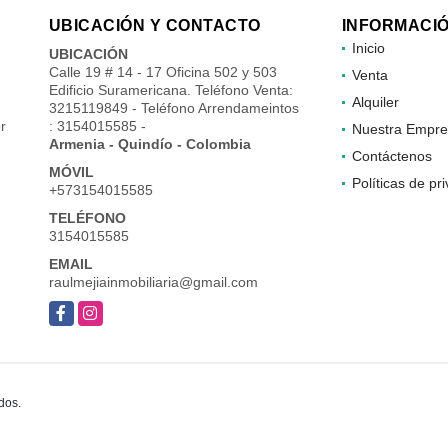
UBICACIÓN Y CONTACTO
INFORMACI
Inicio
UBICACIÓN
Calle 19 # 14 - 17 Oficina 502 y 503
Venta
Edificio Suramericana. Teléfono Venta:
Alquiler
3215119849 - Teléfono Arrendameintos
r
: 3154015585 -
Nuestra Empre
Armenia - Quindío - Colombia
Contáctenos
MÓVIL
Políticas de pr
+573154015585
TELÉFONO
3154015585
EMAIL
raulmejiainmobiliaria@gmail.com
Facebook
Instagram
dos.