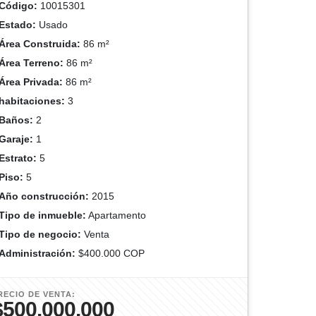
Código:
10015301
Estado:
Usado
Área Construida:
86 m²
Área Terreno:
86 m²
Área Privada:
86 m²
habitaciones:
3
Baños:
2
Garaje:
1
Estrato:
5
Piso:
5
Año construcción:
2015
Tipo de inmueble:
Apartamento
Tipo de negocio:
Venta
Administración:
$400.000 COP
RECIO DE VENTA:
$500.000.000