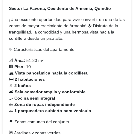
Sector La Pavona, Occidente de Armenia, Quindío
¡Una excelente oportunidad para vivir o invertir en una de las
zonas de mayor crecimiento de Armenia! 🌟 Disfruta de la
tranquilidad, la comodidad y una hermosa vista hacia la
cordillera desde un piso alto.
✨ Características del apartamento
📐
Área:
51.30 m²
🏢
Piso:
10
🏔️
Vista panorámica hacia la cordillera
🛏️
2 habitaciones
🚿
2 baños
🛋️
Sala comedor amplia y confortable
🍳
Cocina semiintegral
🧺
Zona de ropas independiente
🚗
1 parqueadero cubierto para vehículo
🌳 Zonas comunes del conjunto
🌺 Jardines y zonas verdes