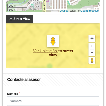
200 m
500 ft
Leaflet
| Wasi - ©
OpenStreetMap
Street View
Ver Ubicación
en
street
view
Contacte al asesor
*
Nombre