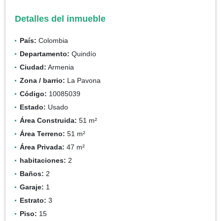
Detalles del inmueble
País:
Colombia
Departamento:
Quindío
Ciudad:
Armenia
Zona / barrio:
La Pavona
Código:
10085039
Estado:
Usado
Área Construida:
51 m²
Área Terreno:
51 m²
Área Privada:
47 m²
habitaciones:
2
Baños:
2
Garaje:
1
Estrato:
3
Piso:
15