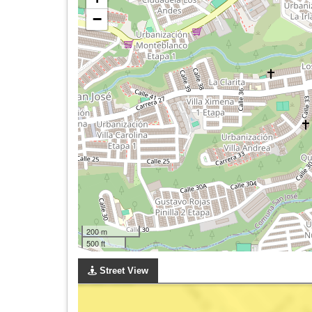
−
200 m
500 ft
Street View