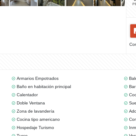
P
Com
Armarios Empotrados
Bal
Baño en habitación principal
Bar
Calentador
Coc
Doble Ventana
Sue
Zona de lavandería
Ad
Cocina tipo americano
Com
Hospedaje Turismo
Inm
Turco
Ves