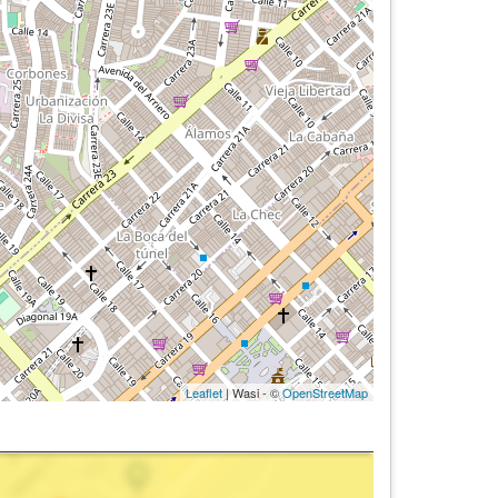
Leaflet
| Wasi - ©
OpenStreetMap