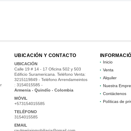
UBICACIÓN Y CONTACTO
INFORMACI
Inicio
UBICACIÓN
Calle 19 # 14 - 17 Oficina 502 y 503
Venta
Edificio Suramericana. Teléfono Venta:
Alquiler
3215119849 - Teléfono Arrendameintos
r
: 3154015585 -
Nuestra Empre
Armenia - Quindío - Colombia
Contáctenos
MÓVIL
Políticas de pr
+573154015585
TELÉFONO
3154015585
EMAIL
raulmejiainmobiliaria@gmail.com