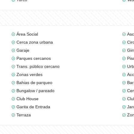
Área Social
Asc
Cerca zona urbana
Cir
Garaje
Gim
Parques cercanos
Pis
Trans. público cercano
Urb
Zonas verdes
Acc
Bahias de parqueo
Bar
Bungalow / pareado
Cer
Club House
Clu
Garita de Entrada
Jar
Terraza
Zon