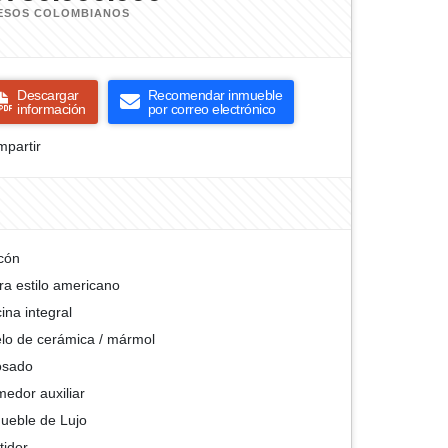
ESOS COLOMBIANOS
Descargar
Recomendar inmueble
información
por correo electrónico
partir
cón
ra estilo americano
ina integral
lo de cerámica / mármol
osado
edor auxiliar
ueble de Lujo
tidor