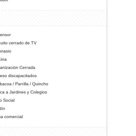
ensor
cuito cerrado de TV
nasio
cina
anización Cerrada
eso discapacitados
bacoa / Parrilla / Quincho
ca a Jardines y Colegios
b Social
dín
a comercial