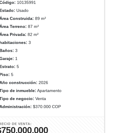
Código:
10135991
Estado:
Usado
Área Construida:
89 m²
Área Terreno:
87 m²
Área Privada:
82 m²
habitaciones:
3
Baños:
3
Garaje:
1
Estrato:
5
Piso:
5
Año construcción:
2026
Tipo de inmueble:
Apartamento
Tipo de negocio:
Venta
Administración:
$370.000 COP
RECIO DE VENTA:
$750.000.000