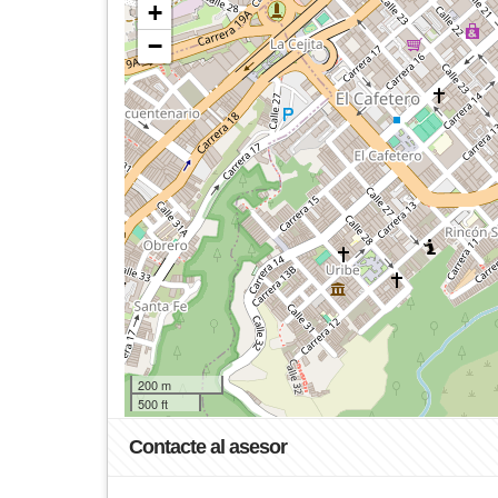
+
−
200 m
500 ft
Contacte al asesor