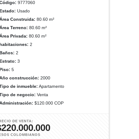
Código:
9777060
Estado:
Usado
Área Construida:
80.60 m²
Área Terreno:
80.60 m²
Área Privada:
80.60 m²
habitaciones:
2
Baños:
2
Estrato:
3
Piso:
5
Año construcción:
2000
Tipo de inmueble:
Apartamento
Tipo de negocio:
Venta
Administración:
$120.000 COP
RECIO DE VENTA:
$220.000.000
ESOS COLOMBIANOS