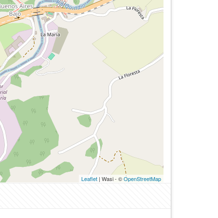
Leaflet
| Wasi - ©
OpenStreetMap