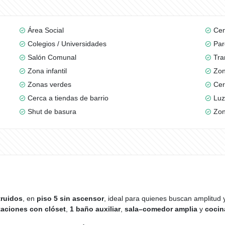
Área Social
Cen
Colegios / Universidades
Par
Salón Comunal
Tra
Zona infantil
Zon
Zonas verdes
Cer
Cerca a tiendas de barrio
Luz
Shut de basura
Zon
truidos
, en
piso 5 sin ascensor
, ideal para quienes buscan amplitud 
taciones con clóset
,
1 baño auxiliar
,
sala–comedor amplia
y
cocin