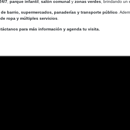
24/7
,
parque infantil
,
salón comunal
y
zonas verdes
, brindando un 
 de barrio, supermercados, panaderías y transporte público
. Adem
de ropa y múltiples servicios
.
ontáctanos para más información y agenda tu visita.