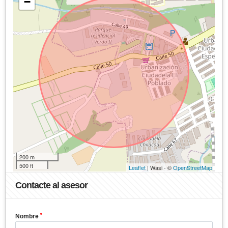
−
200 m
500 ft
Leaflet
| Wasi - ©
OpenStreetMap
Contacte al asesor
*
Nombre