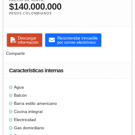
PRECIO DE VENTA:
$140.000.000
PESOS COLOMBIANOS
Descargar
Recomendar inmueble
información
por correo electrónico
Compartir
Características internas
Agua
Balcón
Barra estilo americano
Cocina integral
Electricidad
Gas domiciliario