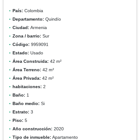
País:
Colombia
Departamento:
Quindío
Ciudad:
Armenia
Zona / barrio:
Sur
Código:
9959091
Estado:
Usado
Área Construida:
42 m²
Área Terreno:
42 m²
Área Privada:
42 m²
habitaciones:
2
Baño:
1
Baño medio:
Si
Estrato:
3
Piso:
5
Año construcción:
2020
Tipo de inmueble:
Apartamento