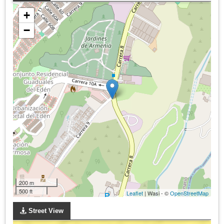
+
−
200 m
500 ft
Leaflet
| Wasi - ©
OpenStreetMap
Street View