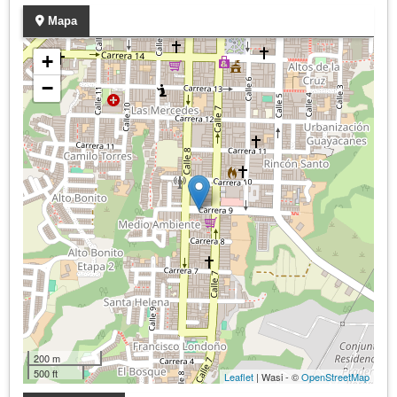
Mapa
+
−
200 m
500 ft
Leaflet
| Wasi - ©
OpenStreetMap