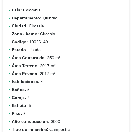
País:
Colombia
Departamento:
Quindío
Ciudad:
Circasia
Zona / barrio:
Circasia
Código:
10026149
Estado:
Usado
Área Construida:
250 m²
Área Terreno:
2017 m²
Área Privada:
2017 m²
habitaciones:
4
Baños:
5
Garaje:
4
Estrato:
5
Piso:
2
Año construcción:
0000
Tipo de inmueble:
Campestre