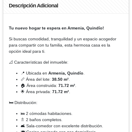
Descripción Adicional
Tu nuevo hogar te espera en Armenia, Quindío!
Si buscas comodidad, tranquilidad y un espacio acogedor
para compartir con tu familia, esta hermosa casa es la
opción ideal para ti.
📐 Características del inmueble:
📍 Ubicada en
Armenia, Quindío
.
📏 Área del lote:
38.50 m²
.
🏠 Área construida:
71.72 m²
.
🌟 Área privada:
71.72 m²
.
🛏️ Distribución:
🛌 2 cómodas habitaciones.
🚿 2 baños completos.
🛋️ Sala-comedor con excelente distribución.
🍽️ Cocina equipada con gas domiciliario.