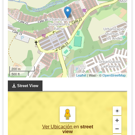
200 m
500 ft
Leaflet
| Wasi - ©
OpenStreetMap
Street View
Ver Ubicación
en
street
view