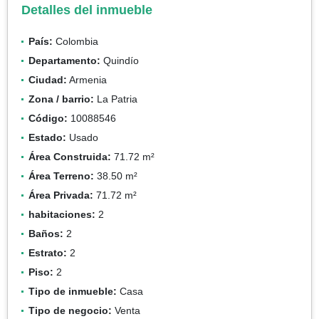
Detalles del inmueble
País:
Colombia
Departamento:
Quindío
Ciudad:
Armenia
Zona / barrio:
La Patria
Código:
10088546
Estado:
Usado
Área Construida:
71.72 m²
Área Terreno:
38.50 m²
Área Privada:
71.72 m²
habitaciones:
2
Baños:
2
Estrato:
2
Piso:
2
Tipo de inmueble:
Casa
Tipo de negocio:
Venta