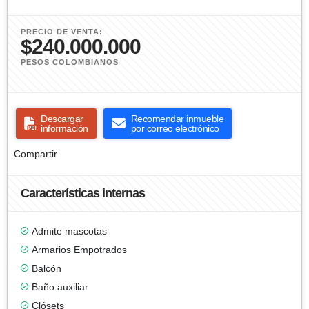
PRECIO DE VENTA:
$240.000.000
PESOS COLOMBIANOS
Descargar
Recomendar inmueble
información
por correo electrónico
Compartir
Características internas
Admite mascotas
Armarios Empotrados
Balcón
Baño auxiliar
Clósets