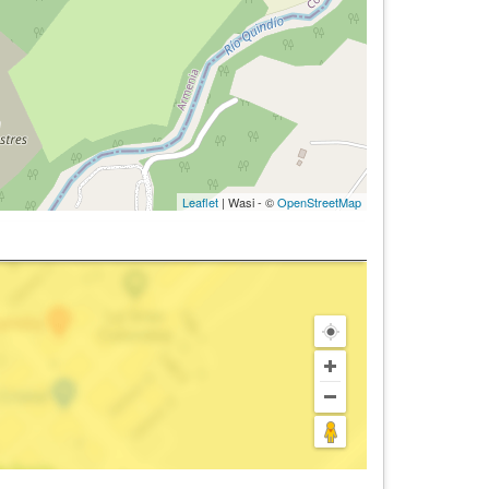
Leaflet
| Wasi - ©
OpenStreetMap