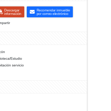
Descargar
Recomendar inmueble
información
por correo electrónico
partir
cón
lioteca/Estudio
itación servicio