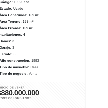
Código:
10020773
Estado:
Usado
Área Construida:
159 m²
Área Terreno:
159 m²
Área Privada:
159 m²
habitaciones:
4
Baños:
3
Garaje:
3
Estrato:
5
Año construcción:
1993
Tipo de inmueble:
Casa
Tipo de negocio:
Venta
RECIO DE VENTA:
$880.000.000
ESOS COLOMBIANOS