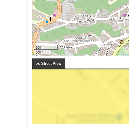
200 m
500 ft
Street View