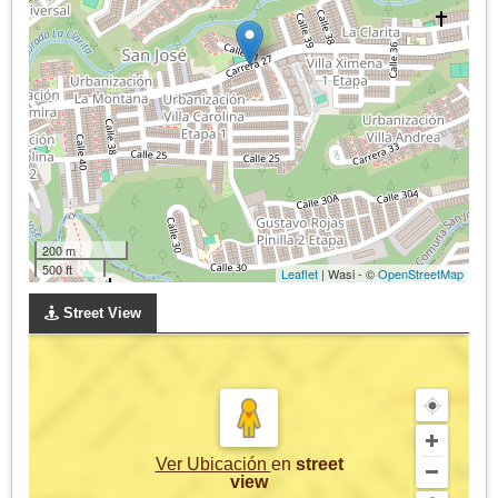
200 m
500 ft
Leaflet
| Wasi - ©
OpenStreetMap
Street View
Ver Ubicación
en
street
view