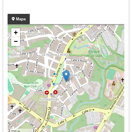
Mapa
+
−
200 m