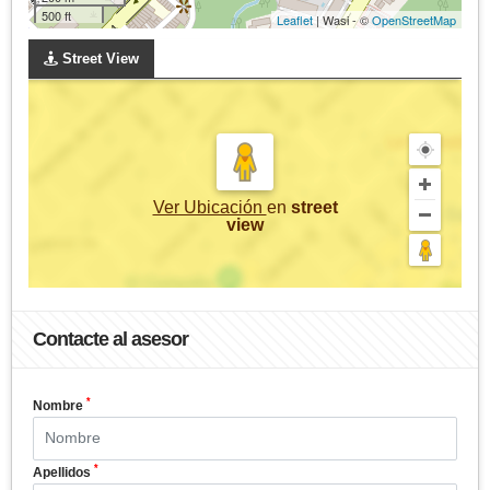
500 ft
Leaflet
| Wasi - ©
OpenStreetMap
Street View
Ver Ubicación
en
street
view
Contacte al asesor
*
Nombre
*
Apellidos