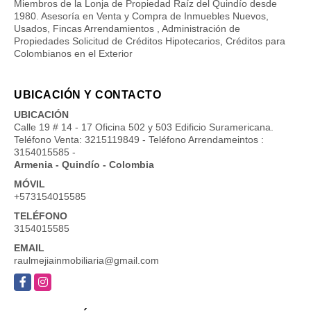
Miembros de la Lonja de Propiedad Raíz del Quindío desde
1980. Asesoría en Venta y Compra de Inmuebles Nuevos,
Usados, Fincas Arrendamientos , Administración de
Propiedades Solicitud de Créditos Hipotecarios, Créditos para
Colombianos en el Exterior
UBICACIÓN Y CONTACTO
UBICACIÓN
Calle 19 # 14 - 17 Oficina 502 y 503 Edificio Suramericana.
Teléfono Venta: 3215119849 - Teléfono Arrendameintos :
3154015585 -
Armenia - Quindío - Colombia
MÓVIL
+573154015585
TELÉFONO
3154015585
EMAIL
raulmejiainmobiliaria@gmail.com
Facebook
Instagram