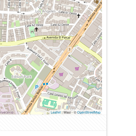
Leaflet
| Wasi - ©
OpenStreetMap