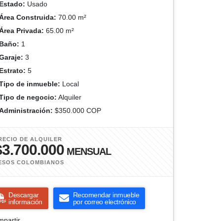
Estado:
Usado
Área Construida:
70.00 m²
Área Privada:
65.00 m²
Baño:
1
Garaje:
3
Estrato:
5
Tipo de inmueble:
Local
Tipo de negocio:
Alquiler
Administración:
$350.000 COP
RECIO DE ALQUILER
$3.700.000
MENSUAL
ESOS COLOMBIANOS
Descargar
Recomendar inmueble
información
por correo electrónico
partir