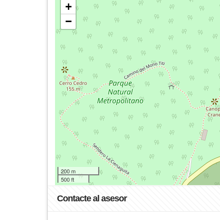
+
−
200 m
500 ft
Contacte al asesor