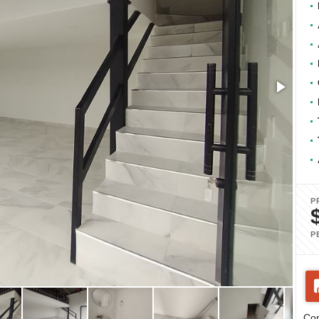
P
P
Com