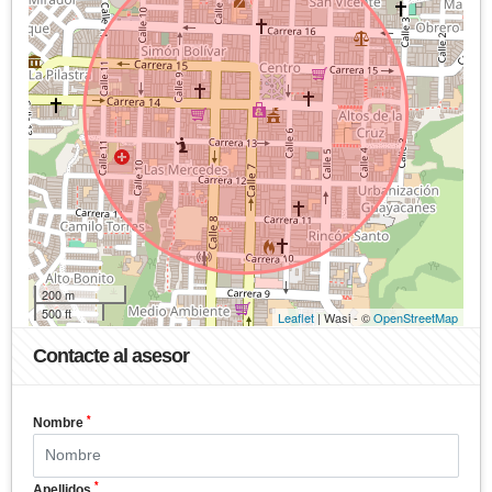
200 m
500 ft
Leaflet
| Wasi - ©
OpenStreetMap
Contacte al asesor
*
Nombre