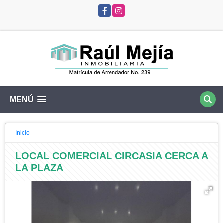
Facebook
Instagram
Select Language
▼
MENÚ
Inicio
LOCAL COMERCIAL CIRCASIA CERCA A
LA PLAZA