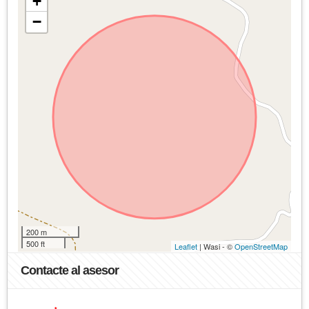
+
−
200 m
500 ft
Leaflet
| Wasi - ©
OpenStreetMap
Contacte al asesor