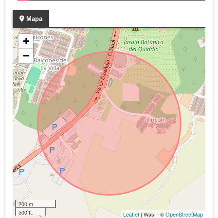
Mapa
+
−
200 m
500 ft
Leaflet
| Wasi - ©
OpenStreetMap