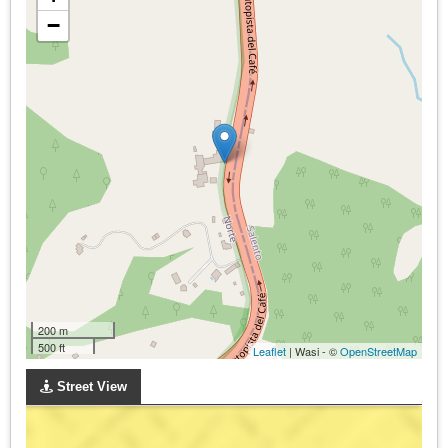
−
200 m
500 ft
Leaflet
| Wasi - ©
OpenStreetMap
Street View