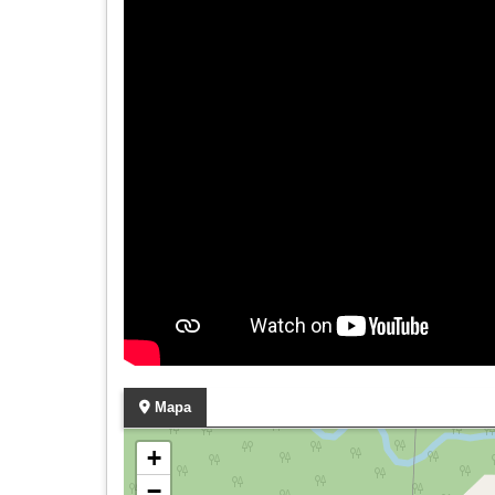
Mapa
+
−