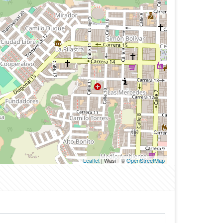
Leaflet
| Wasi - ©
OpenStreetMap