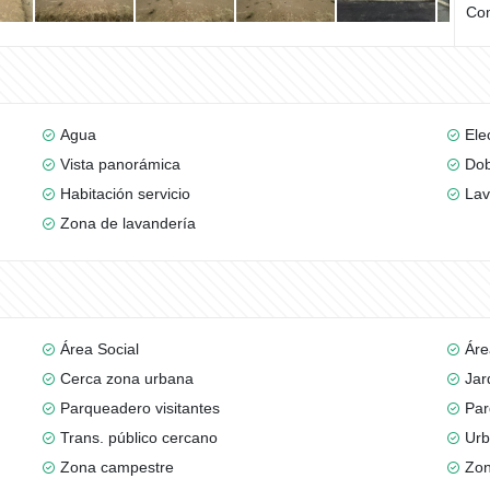
Com
Agua
Ele
Vista panorámica
Dob
Habitación servicio
Lav
Zona de lavandería
Área Social
Áre
Cerca zona urbana
Jar
Parqueadero visitantes
Par
Trans. público cercano
Urb
Zona campestre
Zon