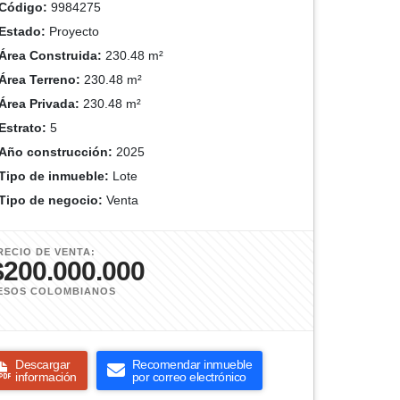
Código:
9984275
Estado:
Proyecto
Área Construida:
230.48 m²
Área Terreno:
230.48 m²
Área Privada:
230.48 m²
Estrato:
5
Año construcción:
2025
Tipo de inmueble:
Lote
Tipo de negocio:
Venta
RECIO DE VENTA:
$200.000.000
ESOS COLOMBIANOS
Descargar
Recomendar inmueble
información
por correo electrónico