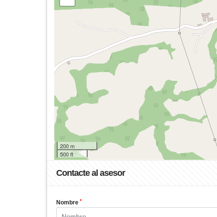
200 m
500 ft
Contacte al asesor
*
Nombre