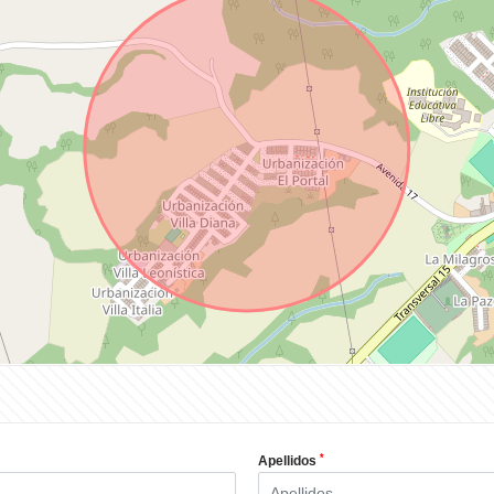
*
Apellidos